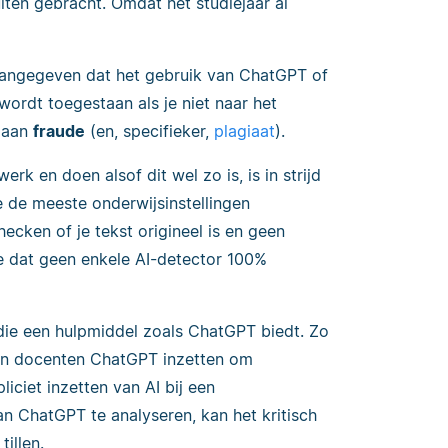
iten gebracht. Omdat het studiejaar al
l aangegeven dat het gebruik van ChatGPT of
wordt toegestaan als je niet naar het
g aan
fraude
(en, specifieker,
plagiaat
).
erk en doen alsof dit wel zo is, is in strijd
 de meeste onderwijsinstellingen
ecken of je tekst origineel is en geen
e dat geen enkele AI-detector 100%
die een hulpmiddel zoals ChatGPT biedt. Zo
nen docenten ChatGPT inzetten om
iciet inzetten van AI bij een
n ChatGPT te analyseren, kan het kritisch
illen.