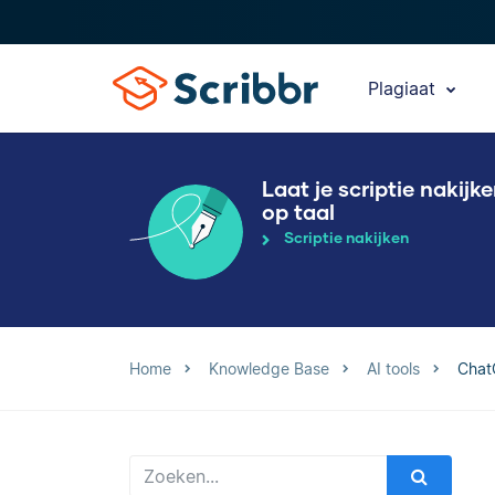
Plagiaat
Laat je scriptie nakijk
op taal
Scriptie nakijken
Home
Knowledge Base
AI tools
ChatG