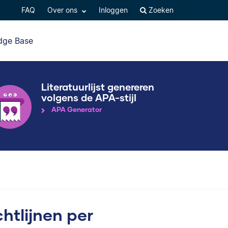
FAQ
Over ons
Inloggen
Zoeken
dge Base
Literatuurlijst genereren
volgens de APA-stijl
APA Generator
htlijnen per