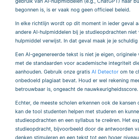
gebruik van AI-hulpmiddelen (e.g., ChatGPT) naar bu
begonnen is, is er vaak nog geen officieel beleid.
In elke richtlijn wordt op dit moment in ieder geva
andere AI-hulpmiddelen bij je studieopdrachten niet 
hulpmiddel verwijst. In dat geval maak je je schuldi
Een AI-gegenereerde tekst is niet je eigen, originele w
met de standaarden voor academische integriteit die
aanhouden. Gebruik onze gratis
AI Detector
om te ch
onbedoeld plagiaat bevat. Houd er wel rekening me
betrouwbaar is, ongeacht de nauwkeurigheidsscore.
Echter, de meeste scholen erkennen ook de kansen 
kan de tool studenten helpen met studeren en kun
studieopdrachten en een syllabus te creëren. Het expl
studieopdracht, bijvoorbeeld door de antwoorden va
denken stimuleren en een tekst tot een hoger niveau t