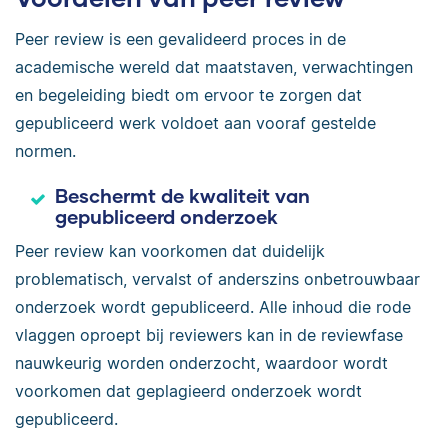
van telefoongebruik voor het slapengaan
Peer review is een gevalideerd proces in de
op het aantal uur slaap dat tieners krijgen.
academische wereld dat maatstaven, verwachtingen
Voor deze studie werd
een steekproef van
en begeleiding biedt om ervoor te zorgen dat
300 tieners
gerekruteerd via sociale media,
gepubliceerd werk voldoet aan vooraf gestelde
zoals Facebook, Instagram en Snapchat. De
normen.
eerste week mochten alle tieners hun
Beschermt de kwaliteit van
telefoon gebruiken zoals ze normaal zouden
gepubliceerd onderzoek
doen, om zo een nulmeting te verkrijgen.
Peer review kan voorkomen dat duidelijk
De steekproef werd vervolgens verdeeld in
problematisch, vervalst of anderszins onbetrouwbaar
3 groepen:
onderzoek wordt gepubliceerd. Alle inhoud die rode
vlaggen oproept bij reviewers kan in de reviewfase
Groep 1 mocht hun telefoon niet
nauwkeurig worden onderzocht, waardoor wordt
gebruiken voor het slapengaan.
voorkomen dat geplagieerd onderzoek wordt
Groep 2 gebruikte hun telefoon 1 uur
gepubliceerd.
lang voor het slapengaan.