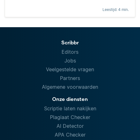
Leestijd: 4 min.
Scribbr
Editors
Jobs
Veelgestelde vragen
Partners
Algemene voorwaarden
Onze diensten
Scriptie laten nakijken
Plagiaat Checker
AI Detector
APA Checker