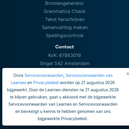
Bronnengenerator
Grammatica Check
Tekst herschrijven
Samenvatting maken
Spellingscontrole
Contact
KvK: 67863019
Singel 542 Amsterdam
Onze
Servicevoorwaarden
,
Servicevoorwaarden van
Learneo
en
Privacybeleid
worden op 21 augustus 2026
bijgewerkt. Door de Learneo-diensten na 21 augustus 2026
te blijven gebruiken, gaat u akkoord met de bijgewerkte
Servicevoorwaarden van Learneo en Servicevoorwaarden
en bevestigt u kennis te hebben genomen van ons
bijgewerkte Privacybeleid.