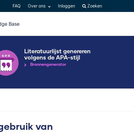
FAQ
Over ons
Inloggen
Zoeken
dge Base
Literatuurlijst genereren
volgens de APA-stijl
Bronnengenerator
 gebruik van