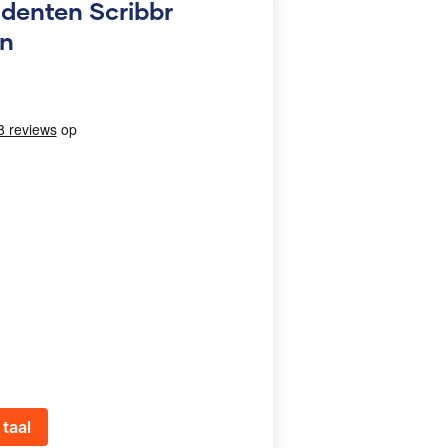
udenten Scribbr
en
taal