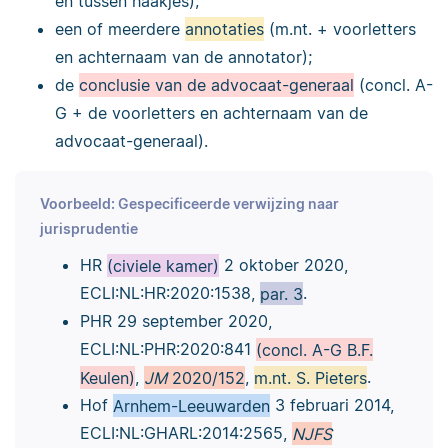
en tussen haakjes);
een of meerdere
annotaties
(m.nt. + voorletters
en achternaam van de annotator);
de
conclusie van de advocaat-generaal
(concl. A-
G + de voorletters en achternaam van de
advocaat-generaal).
Voorbeeld: Gespecificeerde verwijzing naar
jurisprudentie
HR
(civiele kamer)
2 oktober 2020,
ECLI:NL:HR:2020:1538,
par. 3
.
PHR 29 september 2020,
ECLI:NL:PHR:2020:841
(concl. A-G B.F.
Keulen)
,
JM
2020/152
,
m.nt. S. Pieters
.
Hof
Arnhem-Leeuwarden
3 februari 2014,
ECLI:NL:GHARL:2014:2565,
NJFS