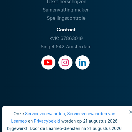
Tekst herschrijven
Samenvatting maken
Spellingscontrole
Contact
KvK: 67863019
Singel 542 Amsterdam
Onze
Servicevoorwaarden
,
Servicevoorwaarden van
Learneo
en
Privacybeleid
worden op 21 augustus 2026
bijgewerkt. Door de Learneo-diensten na 21 augustus 2026