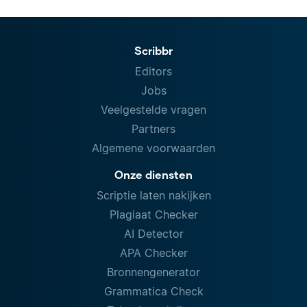
Scribbr
Editors
Jobs
Veelgestelde vragen
Partners
Algemene voorwaarden
Onze diensten
Scriptie laten nakijken
Plagiaat Checker
AI Detector
APA Checker
Bronnengenerator
Grammatica Check