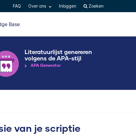
FAQ
Over ons
Inloggen
Zoeken
dge Base
Literatuurlijst genereren
volgens de APA-stijl
APA Generator
e van je scriptie