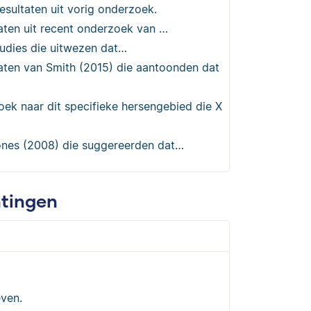
sultaten uit vorig onderzoek.
aten uit recent onderzoek van …
udies die uitwezen dat…
aten van Smith (2015) die aantoonden dat
oek naar dit specifieke hersengebied die X
ones (2008) die suggereerden dat…
htingen
even.