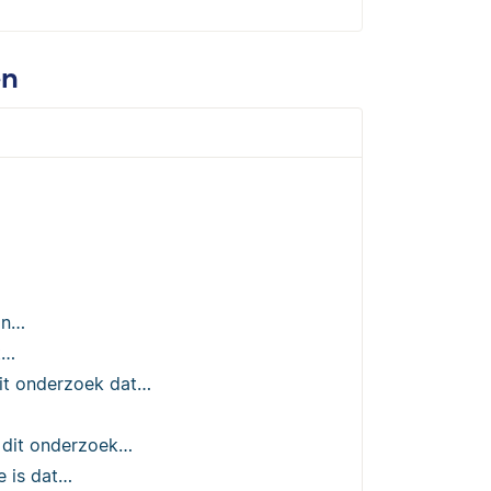
en
van…
t…
 dit onderzoek dat…
in dit onderzoek…
e is dat…