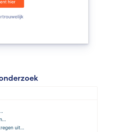
uronderzoek
t…
en…
kregen uit…