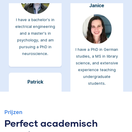
I have a bachelor's in
electrical engineering
and a master's in
psychology, and am
pursuing a PhD in
I have a PhD in German
neuroscience.
studies, a MS in library
science, and extensive
experience teaching
undergraduate
Patrick
students.
Ayo
Prijzen
I hold a bachelor’s in
Perfect academisch
Classical Studies and
English and a master’s