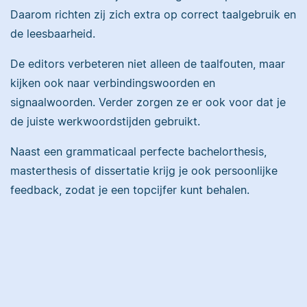
Daarom richten zij zich extra op correct taalgebruik en
de leesbaarheid.
Samantha
De editors verbeteren niet alleen de taalfouten, maar
kijken ook naar verbindingswoorden en
I have a doctorate in
signaalwoorden. Verder zorgen ze er ook voor dat je
biology and studied a
de juiste werkwoordstijden gebruikt.
range of life science
subjects. I specialize in
Naast een grammaticaal perfecte bachelorthesis,
I researched at
editing academic texts.
Harvard, taught
masterthesis of dissertatie krijg je ook persoonlijke
English with a
feedback, zodat je een topcijfer kunt behalen.
Fulbright in Peru, and
earned a master's from
Emily
John Hopkins.
Janice