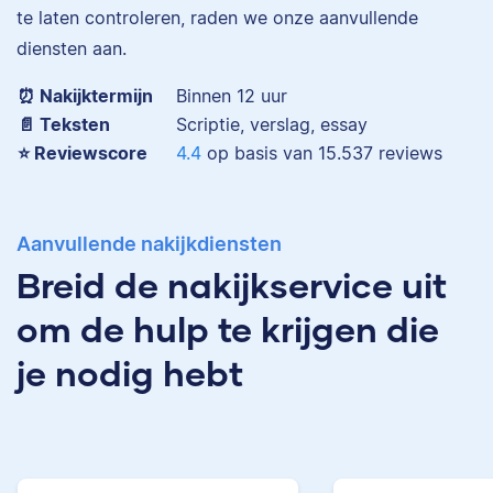
te laten controleren, raden we onze aanvullende
diensten aan.
⏰ Nakijktermijn
Binnen 12 uur
📄 Teksten
Scriptie, verslag, essay
⭐️ Reviewscore
4.4
op basis van
15.537
reviews
Richa
Aanvullende nakijkdiensten
Breid de nakijkservice uit
om de hulp te krijgen die
I have a doctorate in
biology and studied a
je nodig hebt
Samantha
range of life science
subjects. I specialize in
editing academic texts.