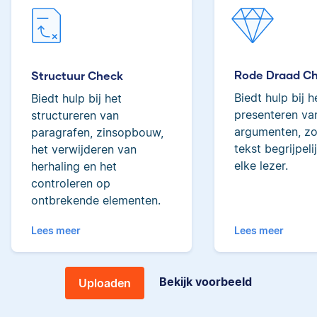
Emily
I researched at
Harvard, taught
English with a
Rode Draad C
Structuur Check
Fulbright in Peru, and
earned a master's from
Biedt hulp bij h
Biedt hulp bij het
John Hopkins.
presenteren van
structureren van
argumenten, zo
I have a bachelor's in
paragrafen, zinsopbouw,
electrical engineering
tekst begrijpeli
het verwijderen van
and a master's in
elke lezer.
herhaling en het
Janice
psychology, and am
controleren op
pursuing a PhD in
ontbrekende elementen.
neuroscience.
Lees meer
Lees meer
Patrick
Bekijk voorbeeld
Uploaden
I have a PhD in German
studies, a MS in library
science, and extensive