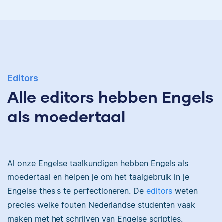
experience teaching
undergraduate
students.
I hold a bachelor’s in
Classical Studies and
English and a master’s
Editors
Ayo
in English. I have over
Alle editors hebben Engels
a decade of
experience editing and
als moedertaal
working with academic
writing, ranging from
undergraduate essays
to doctoral
I am an academic
dissertations to
Al onze Engelse taalkundigen hebben Engels als
editor and book
published works.
moedertaal en helpen je om het taalgebruik in je
reviewer. I am familiar
with many style guides
Engelse thesis te perfectioneren. De
editors
weten
and have edited over 6
precies welke fouten Nederlandse studenten vaak
million words.
maken met het schrijven van Engelse scripties.
Richa