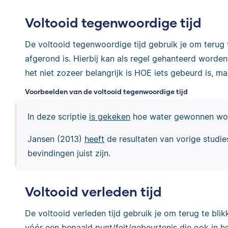
Voltooid tegenwoordige tijd
De voltooid tegenwoordige tijd gebruik je om terug te
afgerond is. Hierbij kan als regel gehanteerd worden
het niet zozeer belangrijk is HOE iets gebeurd is, m
Voorbeelden van de voltooid tegenwoordige tijd
In deze scriptie
is gekeken
hoe water gewonnen word
Jansen (2013)
heeft
de resultaten van vorige studi
bevindingen juist zijn.
Voltooid verleden tijd
De voltooid verleden tijd gebruik je om terug te bli
vóór een bepaald punt/feit/gebeurtenis die ook in het