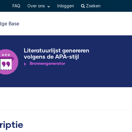
FAQ
Over ons
Inloggen
Zoeken
dge Base
Literatuurlijst genereren
volgens de APA-stijl
Bronnengenerator
riptie