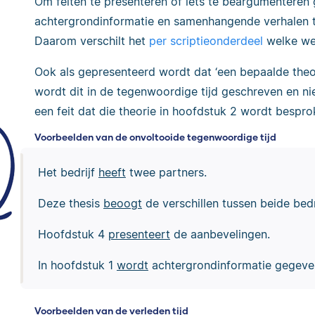
Om feiten te presenteren of iets te beargumenteren
achtergrondinformatie en samenhangende verhalen te 
Daarom verschilt het
per scriptieonderdeel
welke wer
Ook als gepresenteerd wordt dat ‘een bepaalde theo
wordt dit in de tegenwoordige tijd geschreven en nie
een feit dat die theorie in hoofdstuk 2 wordt bespro
Voorbeelden van de onvoltooide tegenwoordige tijd
Het bedrijf
heeft
twee partners.
Deze thesis
beoogt
de verschillen tussen beide bedri
Hoofdstuk 4
presenteert
de aanbevelingen.
In hoofdstuk 1
wordt
achtergrondinformatie gegeven
Voorbeelden van de verleden tijd