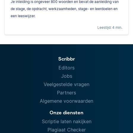
Je inleiding is ongeveer 800 woorden en bevat de aanleiding van
de stage, de opdracht, werkzaamheden, stage- en leerdoelen en
een leeswijzer.
Leestijd: 4 min.
Scribbr
Editors
Jobs
Veelgestelde vragen
Partners
Algemene voorwaarden
Onze diensten
Scriptie laten nakijken
Plagiaat Checker