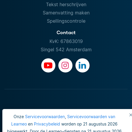
Tekst herschrijven
Samenvatting maken
Spellingscontrole
Contact
KvK: 67863019
Singel 542 Amsterdam
Onze
Servicevoorwaarden
,
Servicevoorwaarden van
Learneo
en
Privacybeleid
worden op 21 augustus 2026
bijgewerkt. Door de Learneo-diensten na 21 augustus 2026