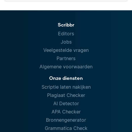
Scribbr
Editors
Jobs
Veelgestelde vragen
Partners
Algemene voorwaarden
Onze diensten
Scriptie laten nakijken
Plagiaat Checker
AI Detector
APA Checker
Bronnengenerator
Grammatica Check