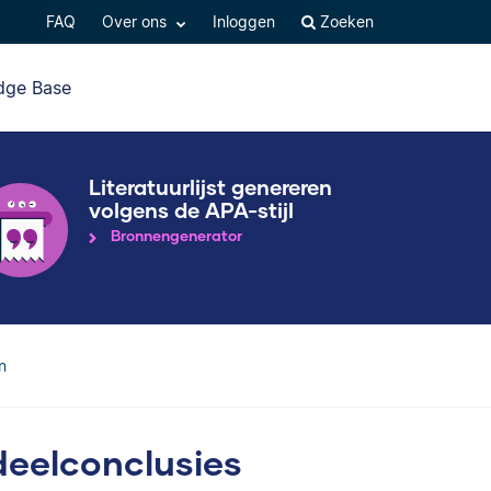
FAQ
Over ons
Inloggen
Zoeken
dge Base
Literatuurlijst genereren
volgens de APA-stijl
Bronnengenerator
n
deelconclusies