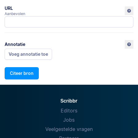
URL
Aanbevolen
Annotatie
Voeg annotatie toe
Citeer bron
Scribbr
Editors
Jobs
Veelgestelde vragen