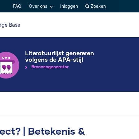
FAQ
Over ons
Inloggen
Zoeken
dge Base
Literatuurlijst genereren
volgens de APA-stijl
Bronnengenerator
ect? | Betekenis &