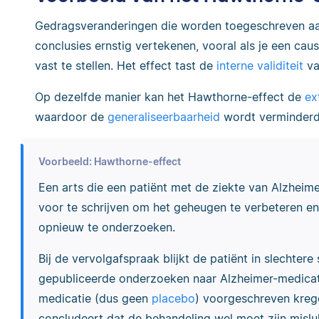
Gedragsveranderingen die worden toegeschreven aa
conclusies ernstig vertekenen, vooral als je een cau
vast te stellen. Het effect tast de
interne validiteit
va
Op dezelfde manier kan het Hawthorne-effect de
ex
waardoor de
generaliseerbaarheid
wordt verminderd
Voorbeeld: Hawthorne-effect
Een arts die een patiënt met de ziekte van Alzheim
voor te schrijven om het geheugen te verbeteren en
opnieuw te onderzoeken.
Bij de vervolgafspraak blijkt de patiënt in slechtere
gepubliceerde onderzoeken naar Alzheimer-medicati
medicatie (dus geen
placebo
) voorgeschreven krege
concludeert dat de behandeling wel moet zijn misluk