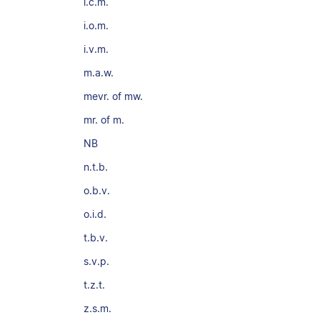
i.c.m.
i.o.m.
i.v.m.
m.a.w.
mevr. of mw.
mr. of m.
NB
n.t.b.
o.b.v.
o.i.d.
t.b.v.
s.v.p.
t.z.t.
z.s.m.