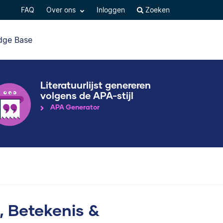
FAQ
Over ons
Inloggen
Zoeken
dge Base
Literatuurlijst genereren
volgens de APA-stijl
APA Generator
g, Betekenis &