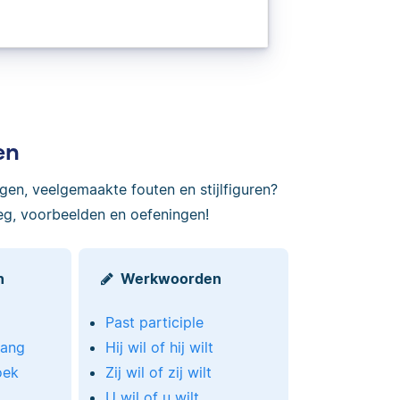
en
ngen, veelgemaakte fouten en stijlfiguren?
eg, voorbeelden en oefeningen!
n
Werkwoorden
Past participle
lang
Hij wil of hij wilt
oek
Zij wil of zij wilt
U wil of u wilt