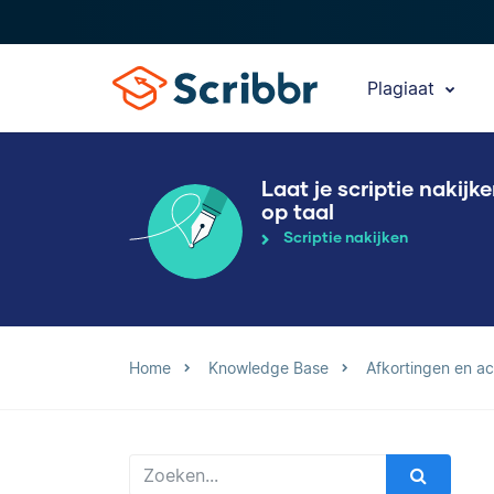
Plagiaat
Laat je scriptie nakijk
op taal
Scriptie nakijken
Home
Knowledge Base
Afkortingen en a