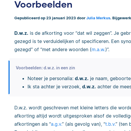
Voorbeelden
Gepubliceerd op 23 januari 2023 door
Julia Merkus
. Bijgewerk
D.w.z.
is de afkorting voor “dat wil zeggen”. Je gebr
gezegd is te verduidelijken of specificeren.
Een syno
gezegd” of “met andere woorden (
m.a.w.
)”.
Voorbeelden: d.w.z. in een zin
Noteer je personalia:
d.w.z.
je naam, geboorte
Ik sta achter je verzoek,
d.w.z.
achter de mees
D.w.z. wordt geschreven met kleine letters die wor
afkorting altijd wordt uitgesproken alsof de volledi
afkortingen als “
a.g.v.
” (als gevolg van), “
t.b.v.
” (ten 