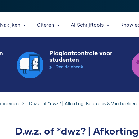
Nakijken
Citeren
AI Schrijftools
Knowle
en
Plagiaatcontrole voor
studenten
Doe de check
croniemen
D.w.z. of *dwz? | Afkorting, Betekenis & Voorbeelden
D.w.z. of *dwz? | Afkortin