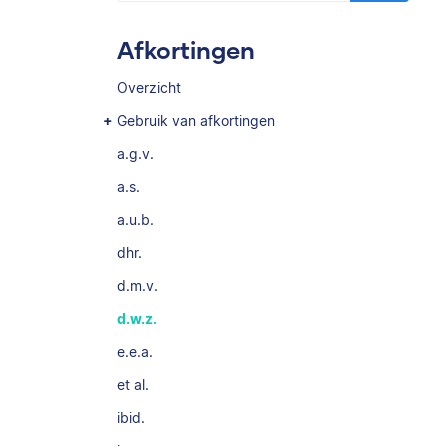
Afkortingen
Overzicht
Gebruik van afkortingen
a.g.v.
a.s.
a.u.b.
dhr.
d.m.v.
d.w.z.
e.e.a.
et al.
ibid.