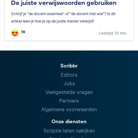
De juiste verwijswoorden gebruiken
Schrijf je "de docent waarmee" of "de docent met wie"? In dit
artikel lees je hoe je op de juiste manier verwijst!
16
Leestijd: 10 min.
Scribbr
Editors
Jobs
Veelgestelde vragen
Partners
Algemene voorwaarden
Onze diensten
Scriptie laten nakijken