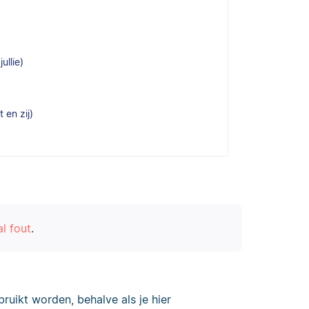
ullie)
 en zij)
l fout
.
ruikt worden, behalve als je hier