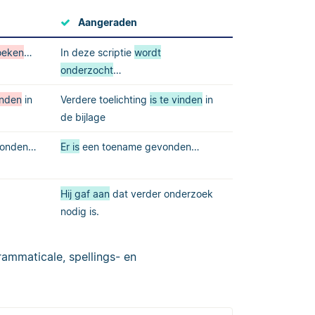
Aangeraden
oeken
…
In deze scriptie
wordt
onderzocht
…
inden
in
Verdere toelichting
is te vinden
in
de bijlage
vonden…
Er is
een toename gevonden…
Hij gaf aan
dat verder onderzoek
nodig is.
ammaticale, spellings- en