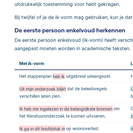
uitdrukkelijk toestemming voor hebt gekregen.
Bij twijfel of je de ik-vorm mag gebruiken, kun je dat
De eerste persoon enkelvoud herkennen
De eerste persoon enkelvoud (ik-vorm) heeft verschil
aangepast moeten worden in academische teksten.
Met ik-vorm
L
Het stappenplan
heb ik
uitgebreid uiteengezet.
H
Uit mijn onderzoek blijkt
dat de beleidsregels
U
verschillen laten zien.
b
Ik heb me ingelezen in de belangrijkste bronnen
om
O
het literatuuronderzoek te kunnen uitvoeren.
z
Ik ga in dit hoofdstuk in
op woonoverlast.
I