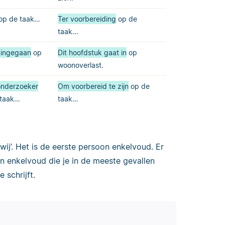
op de taak…
Ter voorbereiding
op de
taak…
t ingegaan
op
Dit hoofdstuk gaat in
op
woonoverlast.
onderzoeker
Om voorbereid te zijn
op de
 taak…
taak…
 ‘wij’. Het is de eerste persoon enkelvoud. Er
n enkelvoud die je in de meeste gevallen
 schrijft.