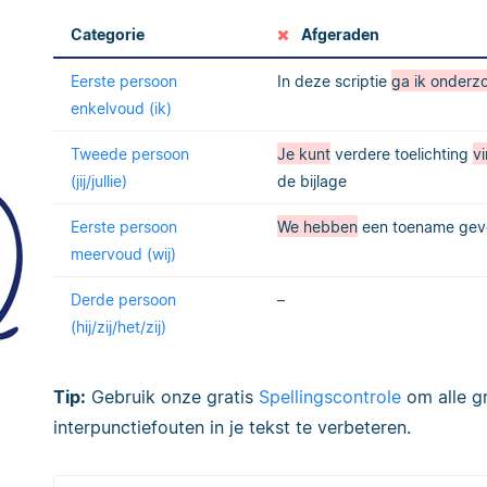
Categorie
Afgeraden
Eerste persoon
In deze scriptie
ga ik onderz
enkelvoud (ik)
Tweede persoon
Je kunt
verdere toelichting
v
(jij/jullie)
de bijlage
Eerste persoon
We hebben
een toename ge
meervoud (wij)
Derde persoon
–
(hij/zij/het/zij)
Tip:
Gebruik onze gratis
Spellingscontrole
om alle gr
interpunctiefouten in je tekst te verbeteren.