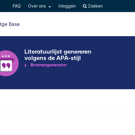
FAQ
Over ons
Inloggen
Zoeken
dge Base
Literatuurlijst genereren
volgens de APA-stijl
Bronnengenerator