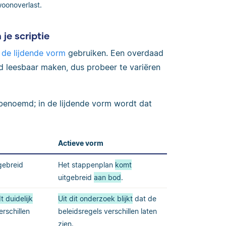
oonoverlast.
je scriptie
s
de lijdende vorm
gebruiken. Een overdaad
d leesbaar maken, dus probeer te variëren
benoemd; in de lijdende vorm wordt dat
Actieve vorm
gebreid
Het stappenplan
komt
uitgebreid
aan bod
.
t duidelijk
Uit dit onderzoek blijkt
dat de
erschillen
beleidsregels verschillen laten
zien.