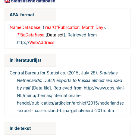
Statistische database
APA-format
NameDatabase
. (
YearOfPublication
,
Month Day
).
TitleDatabase
[
Data set
]. Retrieved from
http://
WebAddress
In literatuurlijst
Central Bureau for Statistics. (2015, July 28).
Statistics
Netherlands: Dutch exports to Russia almost reduced
by half
[Data file]. Retrieved from http://www.cbs.nl/nl-
NL/menu/themas/internationale-
handel/publicaties/artikelen/archief/2015/nederlandse
-export-naar-rusland-bijna-gehalveerd-2015.htm
In de tekst