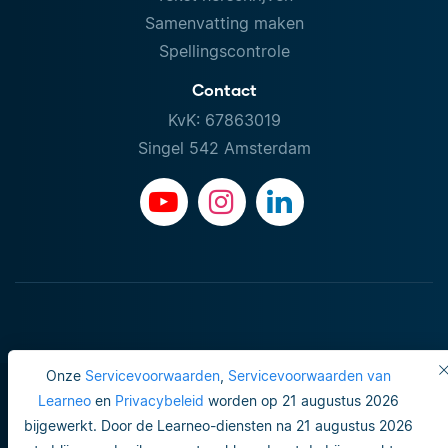
Samenvatting maken
Spellingscontrole
Contact
KvK: 67863019
Singel 542 Amsterdam
Onze
Servicevoorwaarden
,
Servicevoorwaarden van
Learneo
en
Privacybeleid
worden op 21 augustus 2026
bijgewerkt. Door de Learneo-diensten na 21 augustus 2026
Gebruiksvoorwaarden