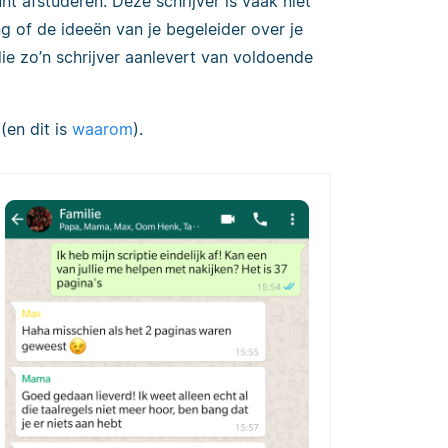
unt afstuderen. Deze schrijver is vaak niet
g of de ideeën van je begeleider over je
ie zo’n schrijver aanlevert van voldoende
(en dit is
waarom
).