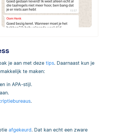
ess
s pak je aan met deze
tips
. Daarnaast kun je
makkelijk te maken:
 in APA-stijl.
aan.
criptiebureaus
.
ptie
afgekeurd
. Dat kan echt een zware