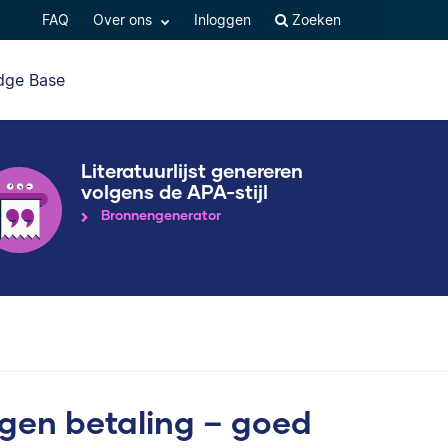
FAQ
Over ons
Inloggen
Zoeken
dge Base
Literatuurlijst genereren
volgens de APA-stijl
Bronnengenerator
tegen betaling – goed