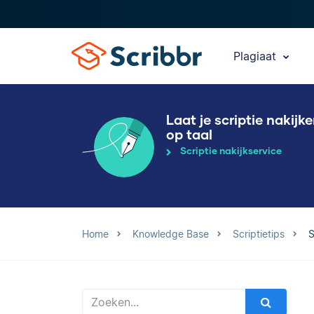
Plagiaat
Laat je scriptie nakijk
op taal
Scriptie nakijkservice
Home
Knowledge Base
Scriptietips
S