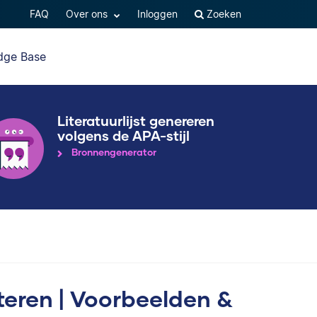
FAQ
Over ons
Inloggen
Zoeken
dge Base
Literatuurlijst genereren
volgens de APA-stijl
Bronnengenerator
cteren | Voorbeelden &