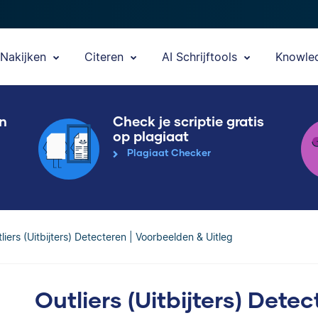
Nakijken
Citeren
AI Schrijftools
Knowle
en
Check je scriptie gratis
op plagiaat
Plagiaat Checker
liers (Uitbijters) Detecteren | Voorbeelden & Uitleg
Outliers (Uitbijters) Dete