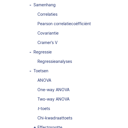
Samenhang
Correlaties
Pearson correlatiecoëfficiënt
Covariantie
Cramer’s V
Regressie
Regressieanalyses
Toetsen
ANOVA
One-way ANOVA
Two-way ANOVA
t
-toets
Chi-kwadraattoets
Effectgrootte