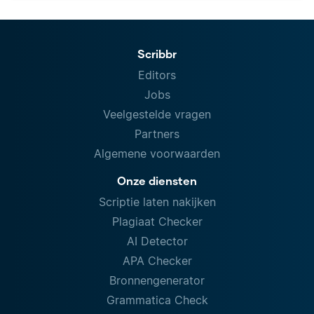
Scribbr
Editors
Jobs
Veelgestelde vragen
Partners
Algemene voorwaarden
Onze diensten
Scriptie laten nakijken
Plagiaat Checker
AI Detector
APA Checker
Bronnengenerator
Grammatica Check