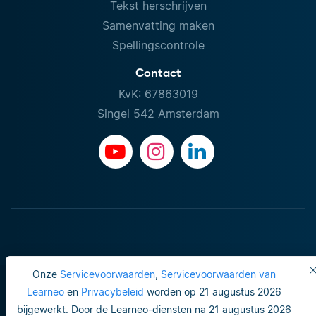
Tekst herschrijven
Samenvatting maken
Spellingscontrole
Contact
KvK: 67863019
Singel 542 Amsterdam
Onze
Servicevoorwaarden
,
Servicevoorwaarden van
Learneo
en
Privacybeleid
worden op 21 augustus 2026
bijgewerkt. Door de Learneo-diensten na 21 augustus 2026