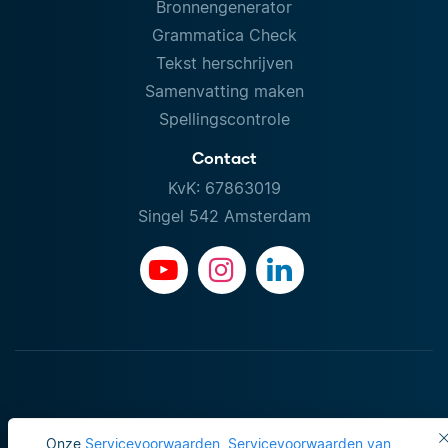
Bronnengenerator
Grammatica Check
Tekst herschrijven
Samenvatting maken
Spellingscontrole
Contact
KvK: 67863019
Singel 542 Amsterdam
Onze
Servicevoorwaarden
,
Servicevoorwaarden van