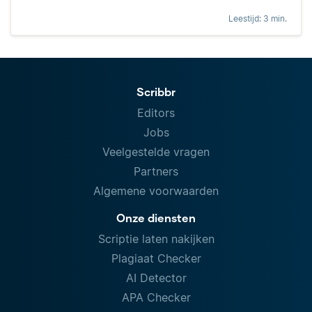
Leestijd: 3 min.
Scribbr
Editors
Jobs
Veelgestelde vragen
Partners
Algemene voorwaarden
Onze diensten
Scriptie laten nakijken
Plagiaat Checker
AI Detector
APA Checker