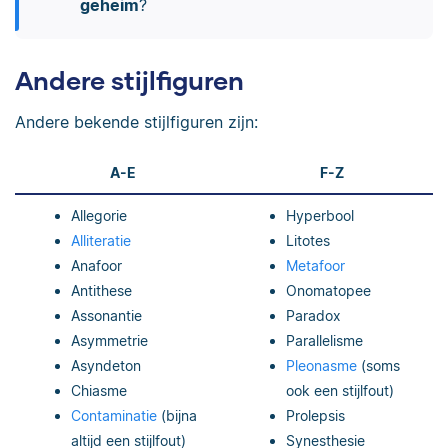
geheim
?
Andere stijlfiguren
Andere bekende stijlfiguren zijn:
A-E
F-Z
Allegorie
Hyperbool
Alliteratie
Litotes
Anafoor
Metafoor
Antithese
Onomatopee
Assonantie
Paradox
Asymmetrie
Parallelisme
Asyndeton
Pleonasme
(soms
Chiasme
ook een stijlfout)
Contaminatie
(bijna
Prolepsis
altijd een stijlfout)
Synesthesie