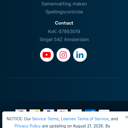
Samenvatting maken
Spellingscontrole
Contact
KvK: 67863019
Singel 542 Amsterdam
NOTICE: Our
Service Terms
,
Learneo Terms of Service
, and
Gebruiksvoorwaarden
Privacy Policy
are updating on August 21, 2026. By