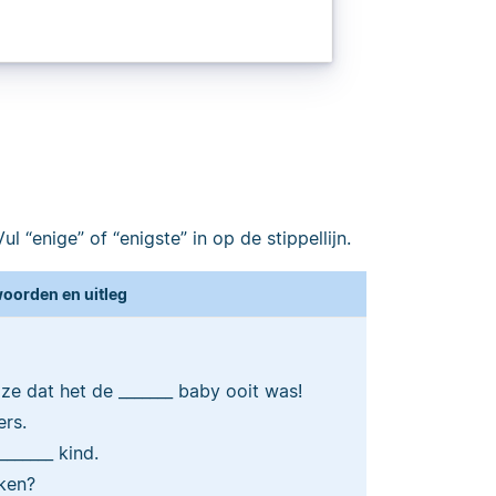
l “enige” of “enigste” in op de stippellijn.
oorden en uitleg
ze dat het de _______ baby ooit was!
ers.
_______ kind.
nken?