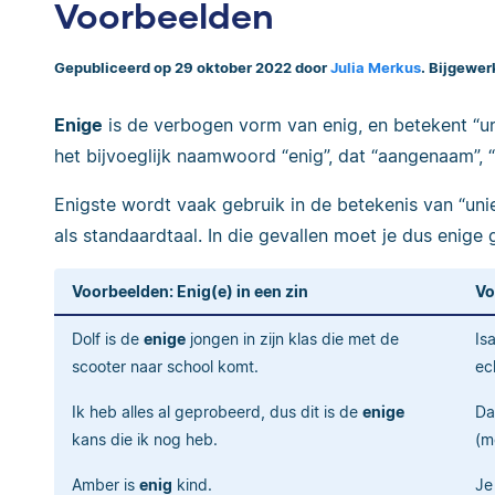
Voorbeelden
Gepubliceerd op 29 oktober 2022 door
Julia Merkus
. Bijgewer
Enige
is de verbogen vorm van enig, en betekent “un
het bijvoeglijk naamwoord “enig”, dat “aangenaam”, “
Enigste wordt vaak gebruik in de betekenis van “unie
als standaardtaal. In die gevallen moet je dus enige 
Voorbeelden: Enig(e) in een zin
Vo
Dolf is de
enige
jongen in zijn klas die met de
Is
scooter naar school komt.
ec
Ik heb alles al geprobeerd, dus dit is de
enige
Da
kans die ik nog heb.
(m
Amber is
enig
kind.
Je