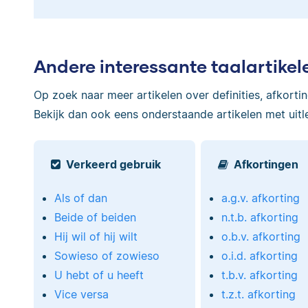
Andere interessante taalartikel
Op zoek naar meer artikelen over definities, afkorti
Bekijk dan ook eens onderstaande artikelen met uitl
Verkeerd gebruik
Afkortingen
Als of dan
a.g.v. afkorting
Beide of beiden
n.t.b. afkorting
Hij wil of hij wilt
o.b.v. afkorting
Sowieso of zowieso
o.i.d. afkorting
U hebt of u heeft
t.b.v. afkorting
Vice versa
t.z.t. afkorting