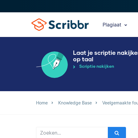
Plagiaat
Laat je scriptie nakijk
op taal
Scriptie nakijken
Home
Knowledge Base
Veelgemaakte fo