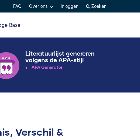
FAQ
Over ons
Inloggen
Zoeken
dge Base
Literatuurlijst genereren
volgens de APA-stijl
APA Generator
is, Verschil &