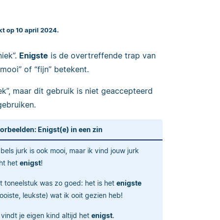
kt op 10 april 2024.
iek”.
Enigste
is de overtreffende trap van
mooi” of “fijn” betekent.
k”, maar dit gebruik is niet geaccepteerd
gebruiken.
orbeelden: Enigst(e) in een zin
abels jurk is ook mooi, maar ik vind jouw jurk
ht het
enigst
!
t toneelstuk was zo goed: het is het
enigste
ooiste, leukste) wat ik ooit gezien heb!
 vindt je eigen kind altijd het
enigst
.