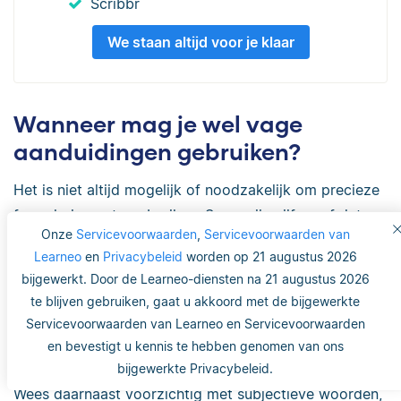
Scribbr
We staan altijd voor je klaar
Wanneer mag je wel vage
aanduidingen gebruiken?
Het is niet altijd mogelijk of noodzakelijk om precieze
formuleringen te gebruiken. Soms zijn cijfers of data
Onze
Servicevoorwaarden
,
Servicevoorwaarden van
niet beschikbaar. Ook kan het zijn dat het niet relevant
Learneo
en
Privacybeleid
worden op 21 augustus 2026
is wanneer of hoe vaak een gebeurtenis heeft
bijgewerkt. Door de Learneo-diensten na 21 augustus 2026
plaatsgevonden.
te blijven gebruiken, gaat u akkoord met de bijgewerkte
Servicevoorwaarden van Learneo en Servicevoorwaarden
In die gevallen mag je
sommige vage woorden
en bevestigt u kennis te hebben genomen van ons
gebruiken.
bijgewerkte Privacybeleid.
Wees daarnaast voorzichtig met subjectieve woorden,