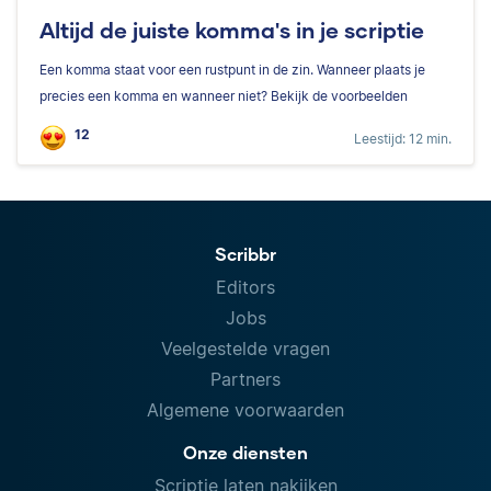
Altijd de juiste komma's in je scriptie
Een komma staat voor een rustpunt in de zin. Wanneer plaats je
precies een komma en wanneer niet? Bekijk de voorbeelden
12
Leestijd: 12 min.
Scribbr
Editors
Jobs
Veelgestelde vragen
Partners
Algemene voorwaarden
Onze diensten
Scriptie laten nakijken