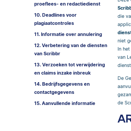
proeflees- en redactiedienst
Scrib
10. Deadlines voor
die v
plagiaatcontroles
appli
diens
11. Informatie over annulering
niet 
12. Verbetering van de diensten
In he
van Scribbr
van L
13. Verzoeken tot verwijdering
dienst
en claims inzake inbreuk
De Ge
14. Bedrijfsgegevens en
aanvu
contactgegevens
gezam
de Sc
15. Aanvullende informatie
AR