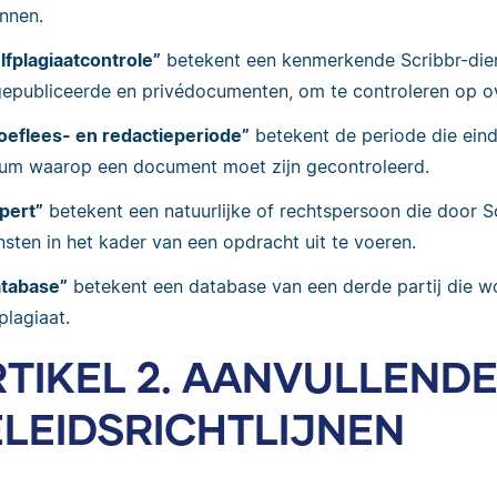
nnen.
lfplagiaatcontrole”
betekent een kenmerkende Scribbr-dien
epubliceerde en privédocumenten, om te controleren op 
oeflees- en redactieperiode”
betekent de periode die eindi
um waarop een document moet zijn gecontroleerd.
pert”
betekent een natuurlijke of rechtspersoon die door S
nsten in het kader van een opdracht uit te voeren.
tabase”
betekent een database van een derde partij die 
plagiaat.
TIKEL 2. AANVULLEND
LEIDSRICHTLIJNEN