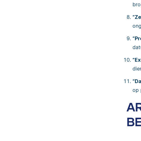
bro
“Ze
ong
“Pr
dat
“Ex
die
“Da
op 
AR
BE