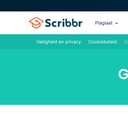
Plagiaat
Veiligheid en privacy
Cookiebeleid
G
G