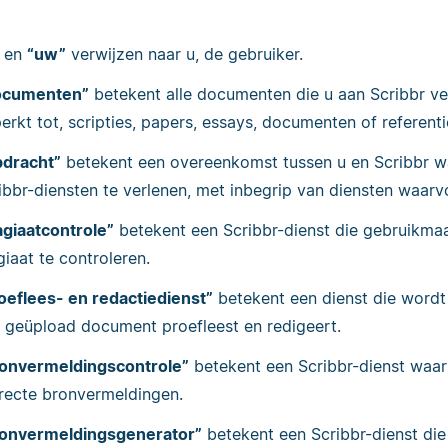
en
“uw”
verwijzen naar u, de gebruiker.
ocumenten”
betekent alle documenten die u aan Scribbr ver
erkt tot, scripties, papers, essays, documenten of referentie
dracht”
betekent een overeenkomst tussen u en Scribbr waa
ibbr-diensten te verlenen, met inbegrip van diensten waar
agiaatcontrole”
betekent een Scribbr-dienst die gebruikm
giaat te controleren.
oeflees- en redactiedienst”
betekent een dienst die wordt
 geüpload document proefleest en redigeert.
onvermeldingscontrole”
betekent een Scribbr-dienst waa
recte bronvermeldingen.
onvermeldingsgenerator”
betekent een Scribbr-dienst di