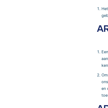
He
geb
AR
Een
aan
ken
Om 
ons
en 
toe