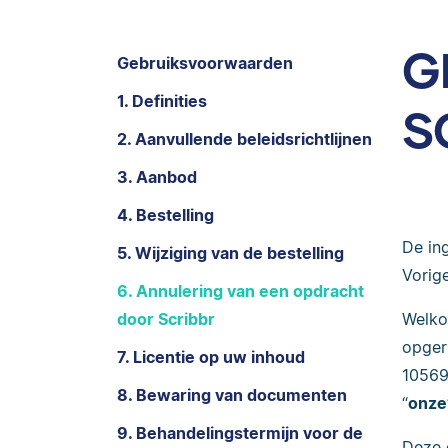
G
Gebruiksvoorwaarden
1. Definities
S
2. Aanvullende beleidsrichtlijnen
3. Aanbod
4. Bestelling
De in
5. Wijziging van de bestelling
Vorig
6. Annulering van een opdracht
door Scribbr
Welko
opger
7. Licentie op uw inhoud
10569
8. Bewaring van documenten
“
onze
9. Behandelingstermijn voor de
Deze 