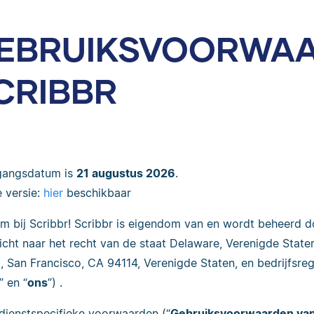
EBRUIKSVOORWAA
CRIBBR
gangsdatum is
21 augustus 2026
.
e versie:
hier
beschikbaar
m bij Scribbr! Scribbr is eigendom van en wordt beheerd d
icht naar het recht van de staat Delaware, Verenigde State
, San Francisco, CA 94114, Verenigde Staten, en bedrijfsr
” en “
ons
”) .
dienstspecifieke voorwaarden (“
Gebruiksvoorwaarden van