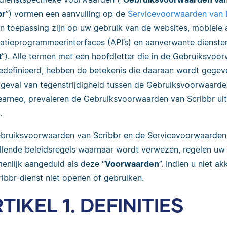
br
”) vormen een aanvulling op de
Servicevoorwaarden van 
an toepassing zijn op uw gebruik van de websites, mobiele a
catieprogrammeerinterfaces (API’s) en aanverwante diensten
t
”). Alle termen met een hoofdletter die in de Gebruiksvo
gedefinieerd, hebben de betekenis die daaraan wordt gege
t geval van tegenstrijdigheid tussen de Gebruiksvoorwaard
earneo, prevaleren de Gebruiksvoorwaarden van Scribbr uits
.
bruiksvoorwaarden van Scribbr en de Servicevoorwaarden
llende beleidsregels waarnaar wordt verwezen, regelen uw
enlijk aangeduid als deze “
Voorwaarden
”. Indien u niet
ribbr-dienst niet openen of gebruiken.
TIKEL 1. DEFINITIES