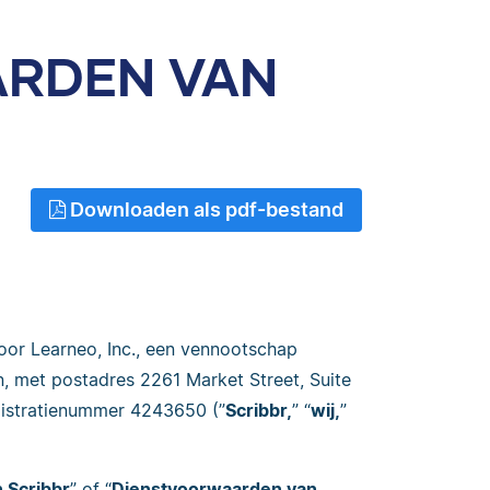
RDEN VAN
Downloaden als pdf-bestand
oor Learneo, Inc., een vennootschap
n, met postadres 2261 Market Street, Suite
egistratienummer 4243650 (”
Scribbr,
” “
wij,
”
 Scribbr
” of “
Dienstvoorwaarden van