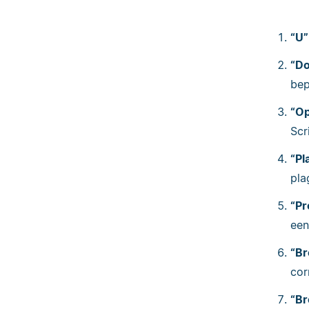
“U”
“D
bep
“Op
Scr
“Pl
pla
“Pr
een
“Br
cor
“Br