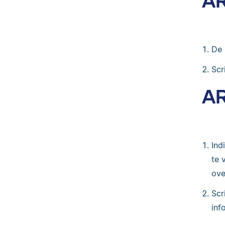
AR
De 
Scr
AR
Ind
te 
ove
Scr
inf