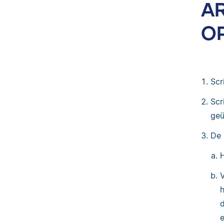
AR
O
Scr
Scr
geü
De 