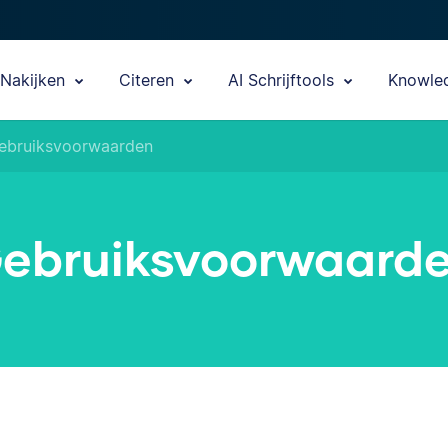
Nakijken
Citeren
AI Schrijftools
Knowle
ebruiksvoorwaarden
ebruiksvoorwaard