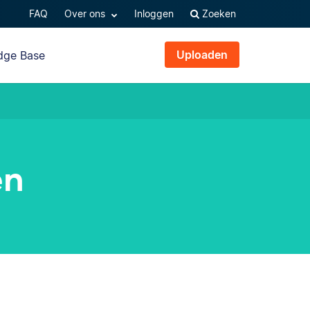
FAQ
Over ons
Inloggen
Zoeken
Uploaden
dge Base
en