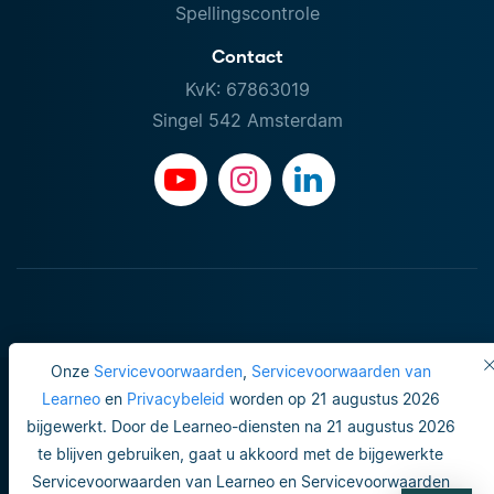
Spellingscontrole
Contact
KvK: 67863019
Singel 542 Amsterdam
Onze
Servicevoorwaarden
,
Servicevoorwaarden van
Learneo
en
Privacybeleid
worden op 21 augustus 2026
bijgewerkt. Door de Learneo-diensten na 21 augustus 2026
Gebruiksvoorwaarden
te blijven gebruiken, gaat u akkoord met de bijgewerkte
Servicevoorwaarden van Learneo en Servicevoorwaarden
Do not sell or share my personal info