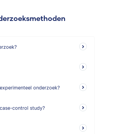
nderzoeksmethoden
erzoek?
n experimenteel onderzoek?
 case-control study?