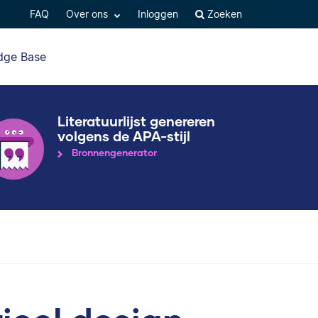
FAQ
Over ons
Inloggen
Zoeken
dge Base
Literatuurlijst genereren
volgens de APA-stijl
Bronnengenerator