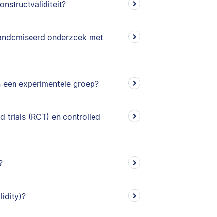
onstructvaliditeit?
erandomiseerd onderzoek met
en een experimentele groep?
d trials (RCT) en controlled
?
lidity)?