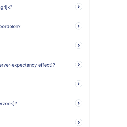
grijk?
eoordelen?
erver-expectancy effect)?
erzoek)?