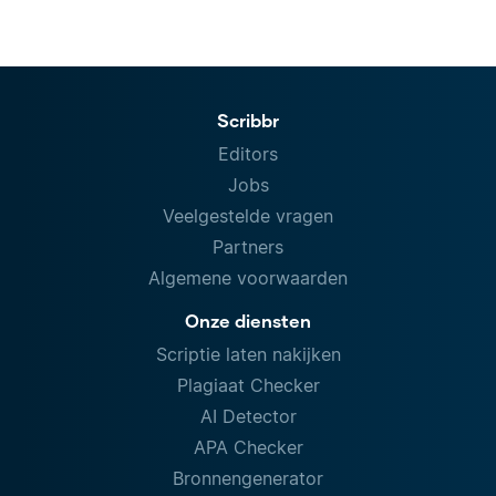
Scribbr
Editors
Jobs
Veelgestelde vragen
Partners
Algemene voorwaarden
Onze diensten
Scriptie laten nakijken
Plagiaat Checker
AI Detector
APA Checker
Bronnengenerator