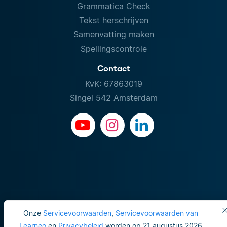
Grammatica Check
Tekst herschrijven
Samenvatting maken
Spellingscontrole
Contact
KvK: 67863019
Singel 542 Amsterdam
Onze
Servicevoorwaarden
,
Servicevoorwaarden van
Learneo
en
Privacybeleid
worden op 21 augustus 2026