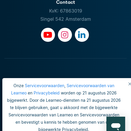
Contact
KvK: 67863019
Singel 542 Amsterdam
Onze
Servicevoorwaarden
,
Servicevoorwaarden van
Learneo
en
Privacybeleid
worden op 21 augustus 2026
bijgewerkt. Door de Learneo-diensten na 21 augustus 2026
Gebruiksvoorwaarden
te blijven gebruiken, gaat u akkoord met de bijgewerkte
Servicevoorwaarden van Learneo en Servicevoorwaarden
Do not sell or share my personal info
en bevestigt u kennis te hebben genomen van ons
Veiligheid en privacy
bijgewerkte Privacybeleid.