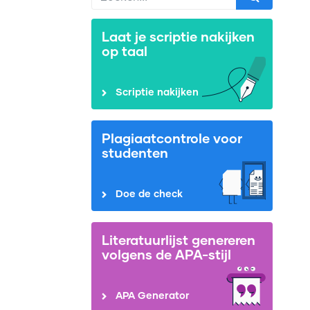
Laat je scriptie nakijken
op taal
Scriptie nakijken
Plagiaatcontrole voor
studenten
Doe de check
Literatuurlijst genereren
volgens de APA-stijl
APA Generator