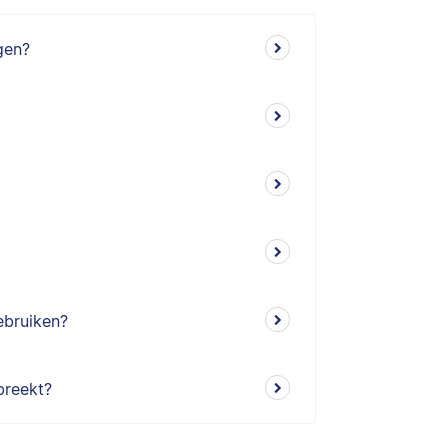
gen?
ebruiken?
breekt?