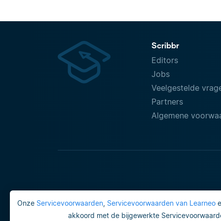
Scribbr
Editors
Jobs
Veelgestelde vrag
Partners
Algemene voorwa
Onze
Servicevoorwaarden
,
Servicevoorwaarden van Learneo
akkoord met de bijgewerkte Servicevoorwaarde