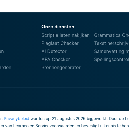
Onze diensten
Scriptie laten nakijken
Grammatica Ch
Plagiaat Checker
Tekst herschrij
en
AI Detector
Samenvatting 
APA Checker
Spellingscontro
arden
Bronnengenerator
en
Privacybeleid
worden op 21 augustus 2026 bijgewerkt. Door de Lea
Gebruiksvoorwaarden
Do not sell
n van Learneo en Servicevoorwaarden en bevestigt u kennis te heb