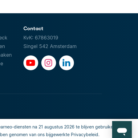
Contact
eck
KvK: 67863019
ven
Singel 542 Amsterdam
maken
le
rneo-diensten na 21 augustus 2026 te blijven gebruiken, gaat u
 or share my personal info
Veiligheid en privacy
ben genomen van ons bijgewerkte Privacybeleid.