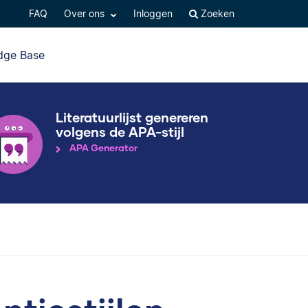
FAQ
Over ons
Inloggen
Zoeken
dge Base
Literatuurlijst genereren
volgens de APA-stijl
APA Generator