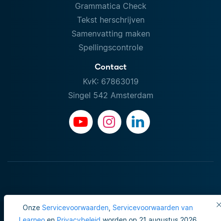
Grammatica Check
Tekst herschrijven
Samenvatting maken
Spellingscontrole
Contact
KvK: 67863019
Singel 542 Amsterdam
Onze
Servicevoorwaarden
,
Servicevoorwaarden van
Learneo
en
Privacybeleid
worden op 21 augustus 2026