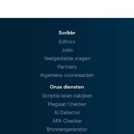
Scribbr
Editors
Jobs
Veelgestelde vragen
Partners
Algemene voorwaarden
Onze diensten
Scriptie laten nakijken
Plagiaat Checker
AI Detector
APA Checker
Bronnengenerator