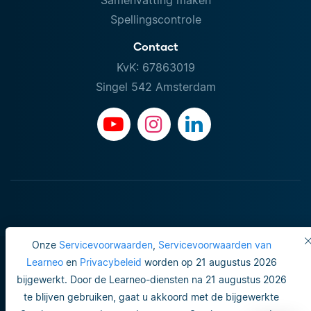
Spellingscontrole
Contact
KvK: 67863019
Singel 542 Amsterdam
Onze
Servicevoorwaarden
,
Servicevoorwaarden van
Learneo
en
Privacybeleid
worden op 21 augustus 2026
bijgewerkt. Door de Learneo-diensten na 21 augustus 2026
Gebruiksvoorwaarden
te blijven gebruiken, gaat u akkoord met de bijgewerkte