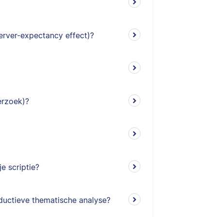
erver-expectancy effect)?
erzoek)?
e scriptie?
eductieve thematische analyse?