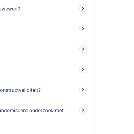
reviewed?
onstructvaliditeit?
erandomiseerd onderzoek met