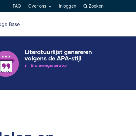
FAQ
Over ons
Inloggen
Zoeken
dge Base
Literatuurlijst genereren
volgens de APA-stijl
Bronnengenerator