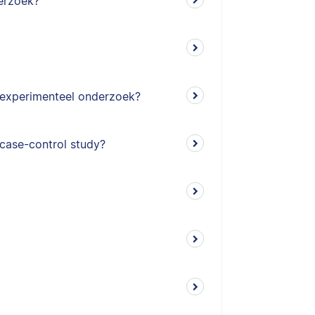
erzoek?
n experimenteel onderzoek?
 case-control study?