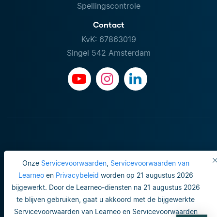
Spellingscontrole
Contact
KvK: 67863019
Singel 542 Amsterdam
Onze
Servicevoorwaarden
,
Servicevoorwaarden van
Learneo
en
Privacybeleid
worden op 21 augustus 2026
bijgewerkt. Door de Learneo-diensten na 21 augustus 2026
Gebruiksvoorwaarden
te blijven gebruiken, gaat u akkoord met de bijgewerkte
Servicevoorwaarden van Learneo en Servicevoorwaarden
Do not sell or share my personal info