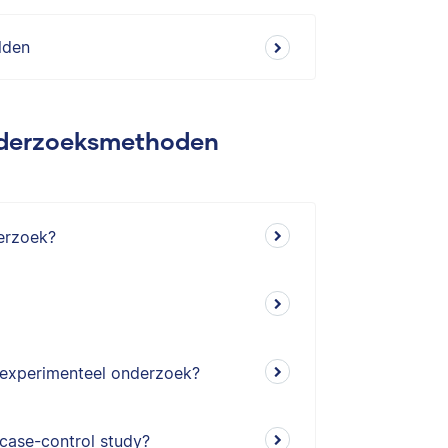
lden
nderzoeksmethoden
erzoek?
n experimenteel onderzoek?
 case-control study?