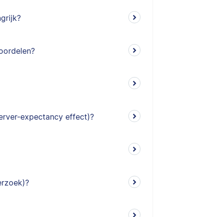
grijk?
eoordelen?
erver-expectancy effect)?
erzoek)?