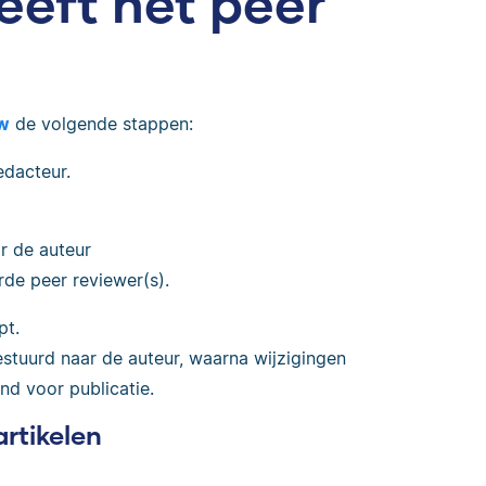
eeft het peer
ew
de volgende stappen:
edacteur.
ar de auteur
rde peer reviewer(s).
pt.
tuurd naar de auteur, waarna wijzigingen
d voor publicatie.
artikelen