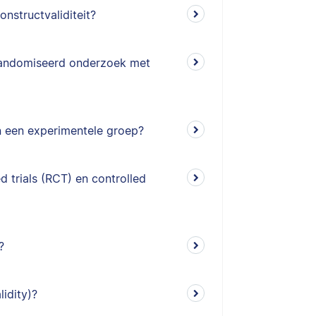
onstructvaliditeit?
erandomiseerd onderzoek met
en een experimentele groep?
d trials (RCT) en controlled
?
lidity)?