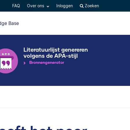
FAQ
Over ons
Inloggen
Zoeken
dge Base
Literatuurlijst genereren
volgens de APA-stijl
Bronnengenerator