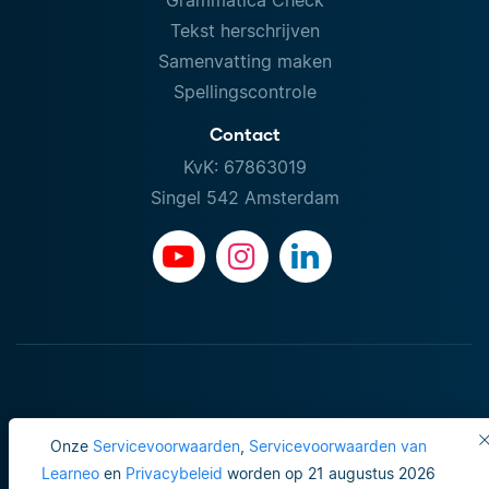
Tekst herschrijven
Samenvatting maken
Spellingscontrole
Contact
KvK: 67863019
Singel 542 Amsterdam
Onze
Servicevoorwaarden
,
Servicevoorwaarden van
Learneo
en
Privacybeleid
worden op 21 augustus 2026