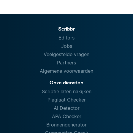
Scribbr
Editors
Jobs
Veelgestelde vragen
Partners
Algemene voorwaarden
Onze diensten
Scriptie laten nakijken
Plagiaat Checker
AI Detector
APA Checker
Bronnengenerator
Grammatica Check