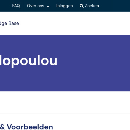
FAQ
Over ons
Inloggen
Zoeken
dge Base
olopoulou
s & Voorbeelden