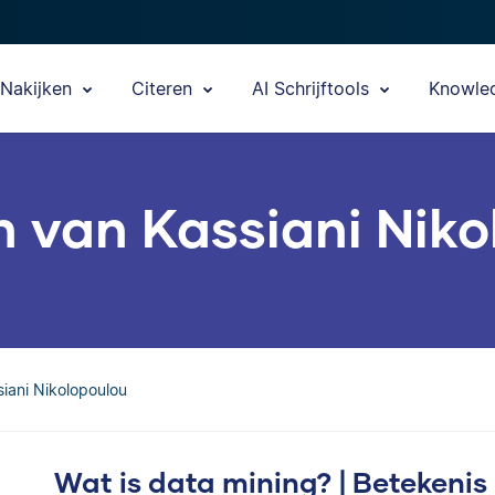
Nakijken
Citeren
AI Schrijftools
Knowle
n van Kassiani Nik
siani Nikolopoulou
Wat is data mining? | Betekeni