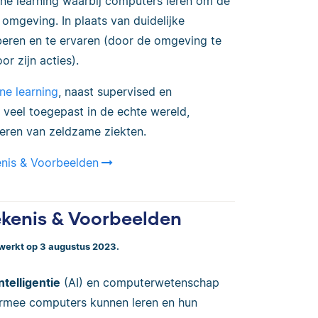
ne learning waarbij computers leren om de
omgeving. In plaats van duidelijke
oberen en te ervaren (door de omgeving te
r zijn acties).
ne learning
, naast supervised en
 veel toegepast in de echte wereld,
iceren van zeldzame ziekten.
enis & Voorbeelden
ekenis & Voorbeelden
ewerkt op 3 augustus 2023.
telligentie
(AI) en computerwetenschap
armee computers kunnen leren en hun