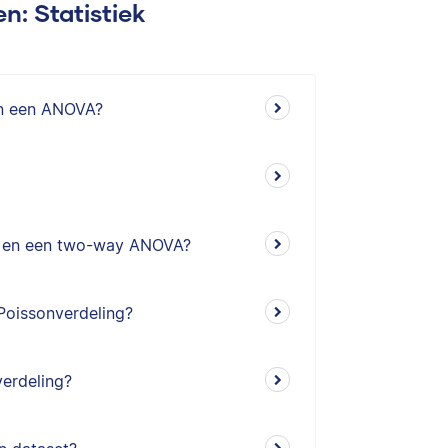
n: Statistiek
 in een ANOVA?
A en een two-way ANOVA?
Poissonverdeling?
verdeling?