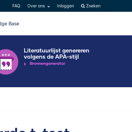
FAQ
Over ons
Inloggen
Zoeken
dge Base
Literatuurlijst genereren
volgens de APA-stijl
Bronnengenerator