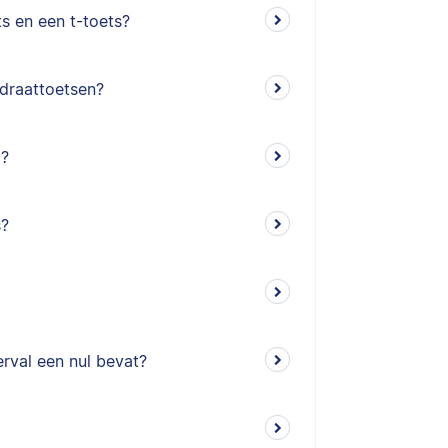
ts en een t-toets?
adraattoetsen?
)?
s?
rval een nul bevat?