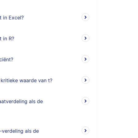
t in Excel?
t in R?
ciënt?
kritieke waarde van t?
atverdeling als de
-verdeling als de