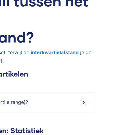
il tussen het
tand?
et, terwijl de
interkwartielafstand
je de
t.
artikelen
rtile range)?
n: Statistiek