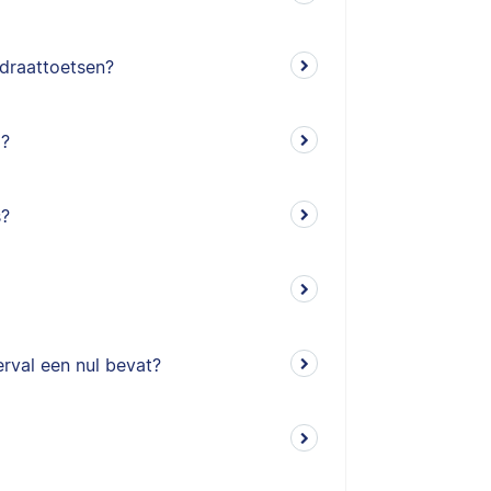
adraattoetsen?
)?
s?
rval een nul bevat?