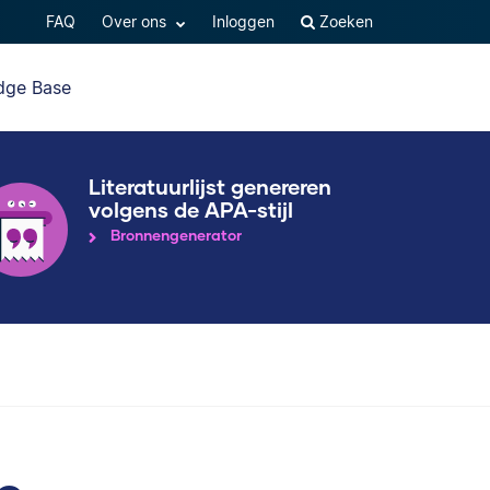
FAQ
Over ons
Inloggen
Zoeken
dge Base
Literatuurlijst genereren
volgens de APA-stijl
Bronnengenerator