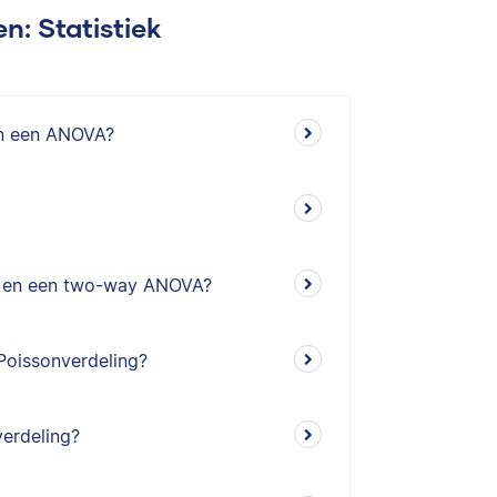
n: Statistiek
 in een ANOVA?
A en een two-way ANOVA?
Poissonverdeling?
verdeling?