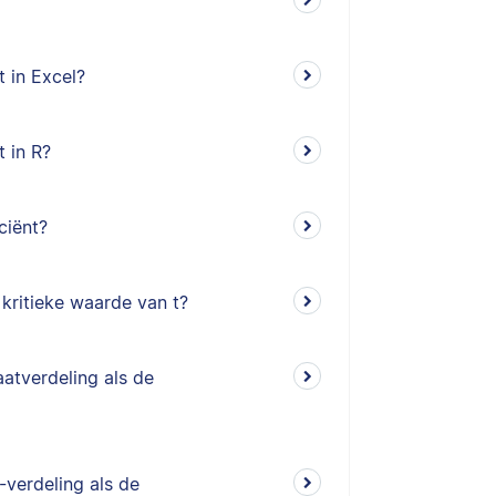
t in Excel?
t in R?
ciënt?
kritieke waarde van t?
atverdeling als de
-verdeling als de