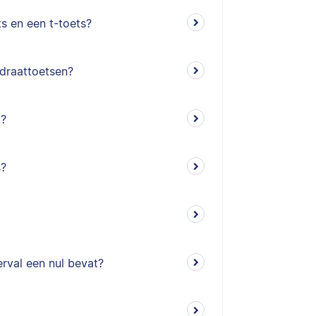
ts en een t-toets?
adraattoetsen?
)?
s?
rval een nul bevat?