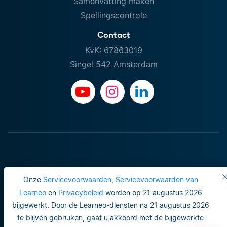
Samenvatting maken
Spellingscontrole
Contact
KvK: 67863019
Singel 542 Amsterdam
Onze
Servicevoorwaarden
,
Servicevoorwaarden van
Learneo
en
Privacybeleid
worden op 21 augustus 2026
bijgewerkt. Door de Learneo-diensten na 21 augustus 2026
Gebruiksvoorwaarden
te blijven gebruiken, gaat u akkoord met de bijgewerkte