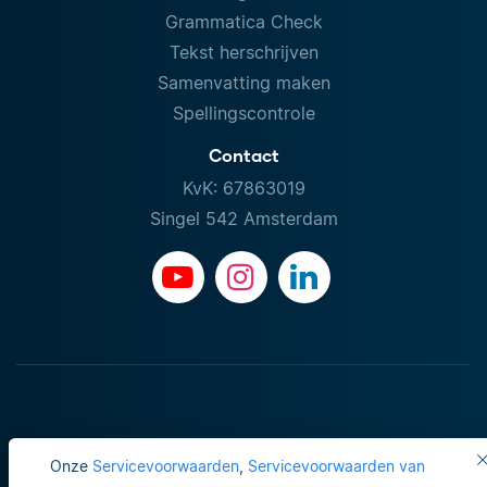
Grammatica Check
Tekst herschrijven
Samenvatting maken
Spellingscontrole
Contact
KvK: 67863019
Singel 542 Amsterdam
Onze
Servicevoorwaarden
,
Servicevoorwaarden van