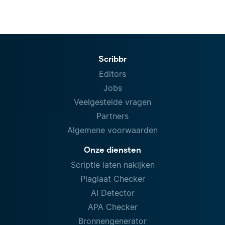
Scribbr
Editors
Jobs
Veelgestelde vragen
Partners
Algemene voorwaarden
Onze diensten
Scriptie laten nakijken
Plagiaat Checker
AI Detector
APA Checker
Bronnengenerator