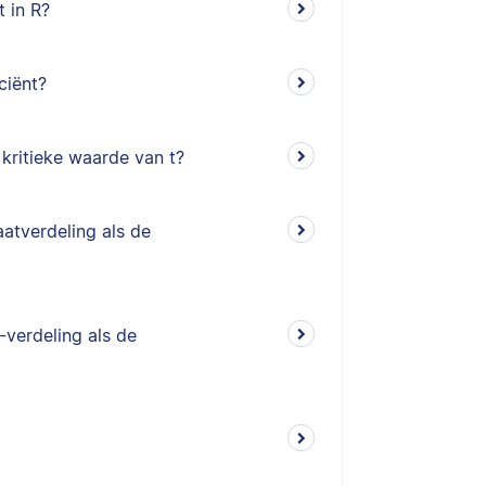
t in R?
ciënt?
kritieke waarde van t?
atverdeling als de
-verdeling als de