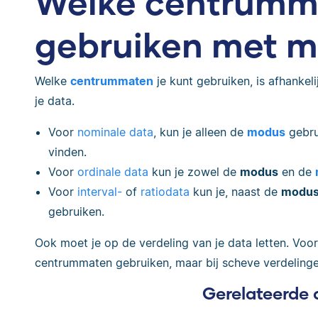
Welke centrumma
gebruiken met m
Welke
centrummaten
je kunt gebruiken, is afhankel
je data.
Voor
nominale data
, kun je alleen de
modus
gebru
vinden.
Voor
ordinale data
kun je zowel de
modus
en de
Voor
interval-
of
ratiodata
kun je, naast de
modus
gebruiken.
Ook moet je op de verdeling van je data letten. Voo
centrummaten gebruiken, maar bij scheve verdelinge
Gerelateerde 