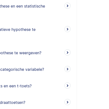
hese en een statistische
tieve hypothese te
pothese te weergeven?
 categorische variabele?
ts en een t-toets?
adraattoetsen?