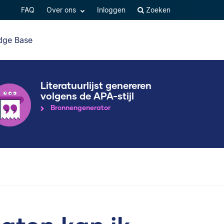
FAQ
Over ons
Inloggen
Zoeken
dge Base
Literatuurlijst genereren
volgens de APA-stijl
Bronnengenerator