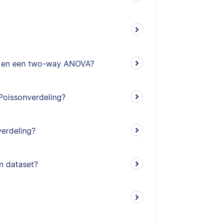
A en een two-way ANOVA?
Poissonverdeling?
verdeling?
jn dataset?