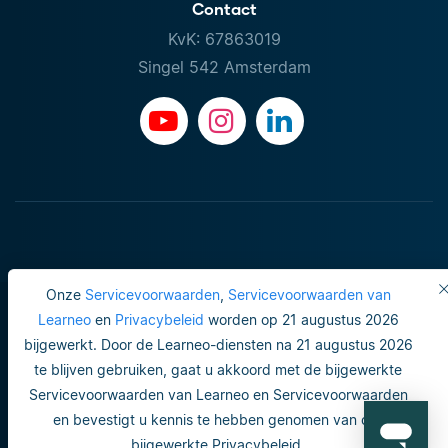
Contact
KvK: 67863019
Singel 542 Amsterdam
Onze
Servicevoorwaarden
,
Servicevoorwaarden van
Learneo
en
Privacybeleid
worden op 21 augustus 2026
bijgewerkt. Door de Learneo-diensten na 21 augustus 2026
Gebruiksvoorwaarden
te blijven gebruiken, gaat u akkoord met de bijgewerkte
Servicevoorwaarden van Learneo en Servicevoorwaarden
Do not sell or share my personal info
en bevestigt u kennis te hebben genomen van ons
Veiligheid en privacy
bijgewerkte Privacybeleid.