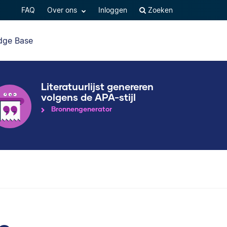
FAQ
Over ons
Inloggen
Zoeken
dge Base
Literatuurlijst genereren
volgens de APA-stijl
Bronnengenerator