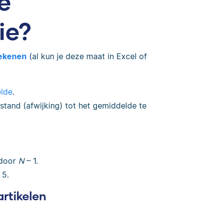
e
ie?
rekenen
(al kun je deze maat in Excel of
lde
.
stand (afwijking) tot het gemiddelde te
door
N
– 1.
 5.
artikelen