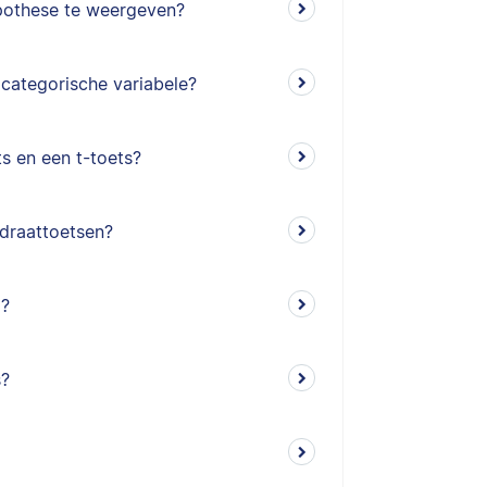
pothese te weergeven?
 categorische variabele?
ts en een t-toets?
adraattoetsen?
)?
s?