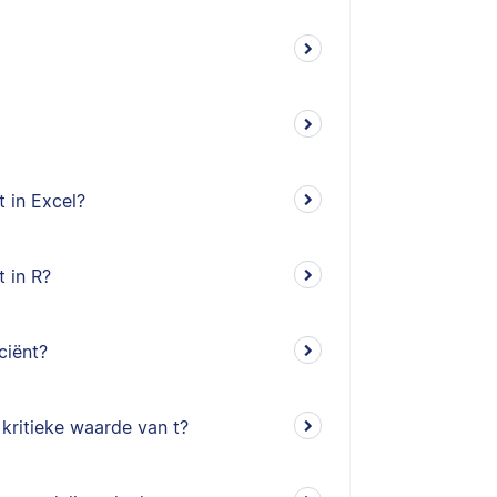
t in Excel?
t in R?
ciënt?
kritieke waarde van t?