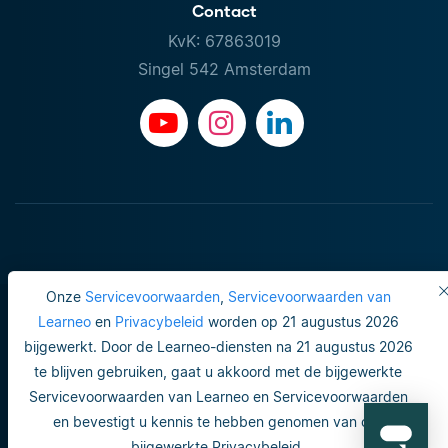
Contact
KvK: 67863019
Singel 542 Amsterdam
Onze
Servicevoorwaarden
,
Servicevoorwaarden van
Learneo
en
Privacybeleid
worden op 21 augustus 2026
bijgewerkt. Door de Learneo-diensten na 21 augustus 2026
Gebruiksvoorwaarden
te blijven gebruiken, gaat u akkoord met de bijgewerkte
Servicevoorwaarden van Learneo en Servicevoorwaarden
Do not sell or share my personal info
en bevestigt u kennis te hebben genomen van ons
Veiligheid en privacy
bijgewerkte Privacybeleid.