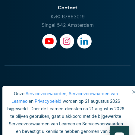
Contact
KvK: 67863019
Singel 542 Amsterdam
Onze
Servicevoorwaarden
,
Servicevoorwaarden van
Learneo
en
Privacybeleid
worden op 21 augustus 2026
bijgewerkt. Door de Learneo-diensten na 21 augustus 2026
Gebruiksvoorwaarden
te blijven gebruiken, gaat u akkoord met de bijgewerkte
Servicevoorwaarden van Learneo en Servicevoorwaarden
Do not sell or share my personal info
en bevestigt u kennis te hebben genomen van ons