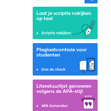
Laat je scriptie nakijken
op taal
Scriptie nakijken
Plagiaatcontrole voor
studenten
Doe de check
Literatuurlijst genereren
volgens de APA-stijl
APA Generator