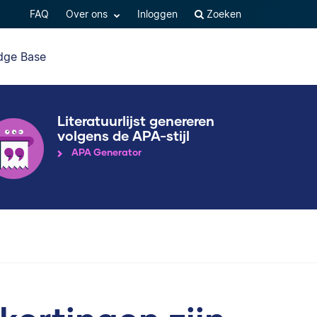
FAQ
Over ons
Inloggen
Zoeken
dge Base
Literatuurlijst genereren
volgens de APA-stijl
APA Generator