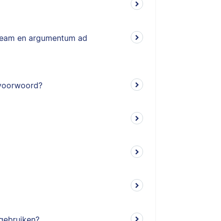
useam en argumentum ad
 voorwoord?
 gebruiken?