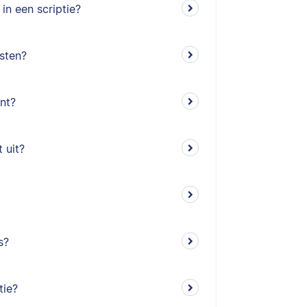
n een scriptie?
sten?
nt?
 uit?
s?
tie?