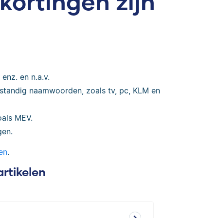
kortingen zijn
enz. en n.a.v.
standig naamwoorden, zoals tv, pc, KLM en
oals MEV.
gen.
en
.
artikelen