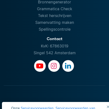
Bronnengenerator
Grammatica Check
Tekst herschrijven
Samenvatting maken
Spellingscontrole
Contact
KvK: 67863019
Singel 542 Amsterdam
Onze
Servicevoorwaarden
,
Servicevoorwaarden van