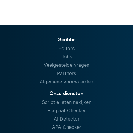
Scribbr
Editors
Jobs
Veelgestelde vragen
Partners
Algemene voorwaarden
Onze diensten
Scriptie laten nakijken
Plagiaat Checker
AI Detector
APA Checker